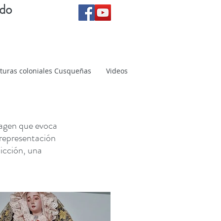
ndo
turas coloniales Cusqueñas
Videos
magen que evoca
 representación
licción, una