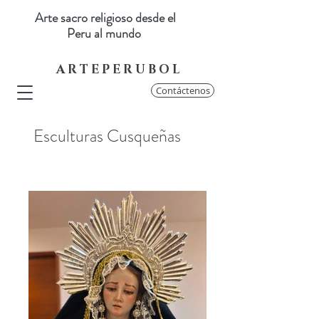
Arte sacro religioso desde el
Peru al mundo
A R T E P E R U B O L
Contáctenos
Esculturas Cusqueñas