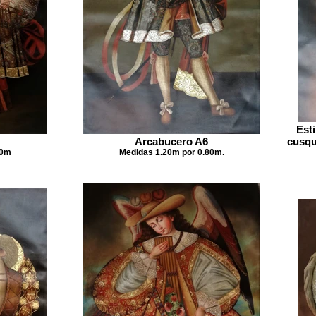
Esti
Arcabucero A6
cusqu
80m
Medidas 1.20m por 0.80m.