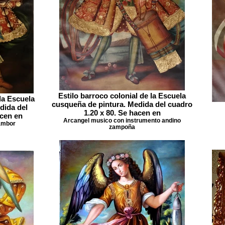
Estilo barroco colonial de la Escuela
la Escuela
cusqueña de pintura. Medida del cuadro
dida del
1.20 x 80. Se hacen en
acen en
Arcangel musico con instrumento andino
ambor
zampoña