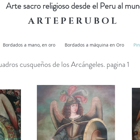
Arte sacro religioso desde el Peru al mu
A R T E P E R U B O L
Bordados a mano, en oro
Bordados a máquina en Oro
Pin
adros cusqueños de los Arcángeles. pagina 1