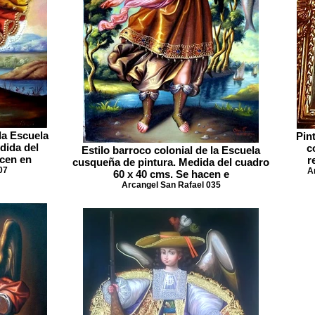
la Escuela
Pin
dida del
c
Estilo barroco colonial de la Escuela
acen en
r
cusqueña de pintura. Medida del cuadro
07
A
60 x 40 cms. Se hacen e
Arcangel San Rafael 035