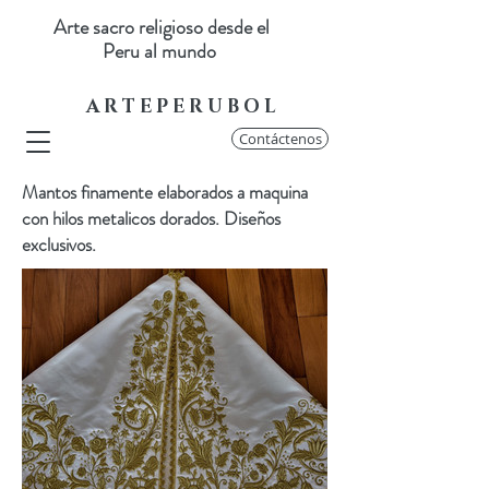
Arte sacro religioso desde el
Peru al mundo
A R T E P E R U B O L
Contáctenos
Mantos finamente elaborados a maquina
con hilos metalicos dorados. Diseños
exclusivos.